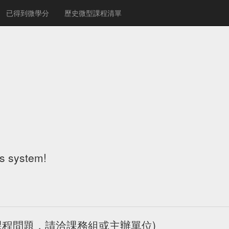
已得到微學分
歷史微型課程清單
!
is system!
(如有課程問題，請洽課務組或主辦單位)