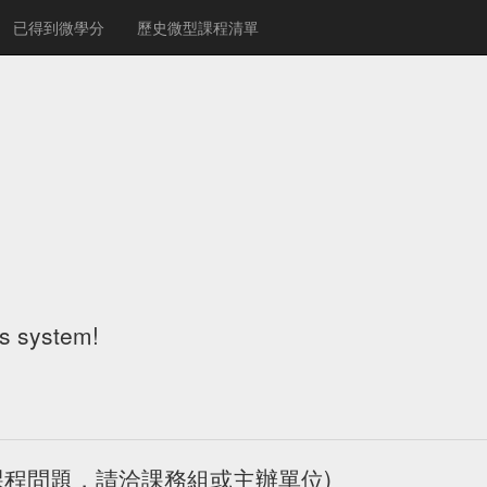
已得到微學分
歷史微型課程清單
!
is system!
(如有課程問題，請洽課務組或主辦單位)