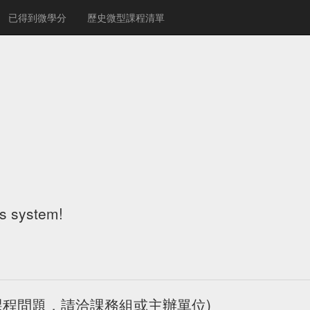
已得到微學分
歷史微型課程清單
!
is system!
(如有課程問題，請洽課務組或主辦單位)