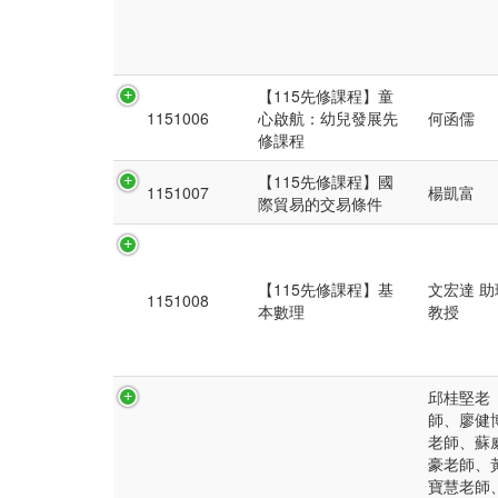
【115先修課程】童
1151006
心啟航：幼兒發展先
何函儒
修課程
【115先修課程】國
1151007
楊凱富
際貿易的交易條件
【115先修課程】基
文宏達 助
1151008
本數理
教授
邱桂堅老
師、廖健
老師、蘇
豪老師、
寶慧老師