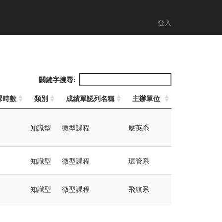
登入
關鍵字搜尋:
課時數
類別
成績單認列名稱
主辦單位
知識型
微型課程
應英系
知識型
微型課程
環管系
知識型
微型課程
飛航系