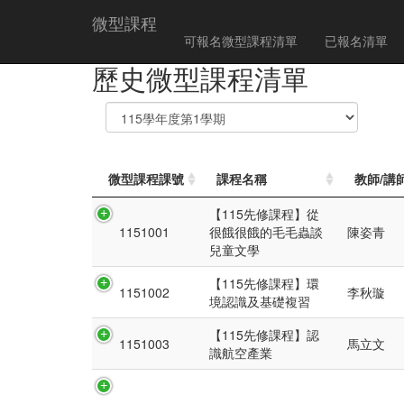
微型課程
可報名微型課程清單
已報名清單
歷史微型課程清單
微型課程課號
課程名稱
教師/講
【115先修課程】從
1151001
很餓很餓的毛毛蟲談
陳姿青
兒童文學
【115先修課程】環
1151002
李秋璇
境認識及基礎複習
【115先修課程】認
1151003
馬立文
識航空產業