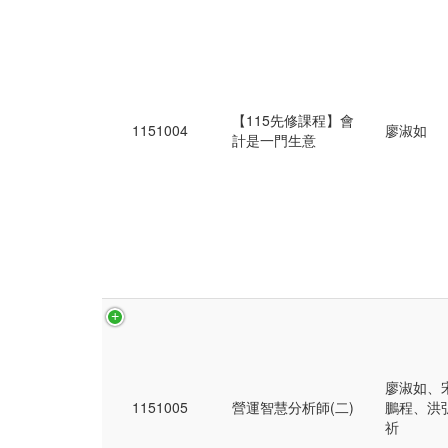
【115先修課程】會
1151004
廖淑如
計是一門生意
廖淑如、
1151005
營運智慧分析師(二)
鵬程、洪
祈